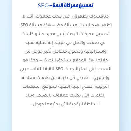
تحسين محركات البحث- SEO
منافسوك يظهرون حين يبحث عملاؤك. أنت لا
تظهر. هذه ليست مسألة حظ — هذه مسألة SEO.
تحسين محركات البحث ليس مجرد حشو كلمات
في صفحة والأمل في نتيجة. إنه عملية تقنية
واستراتيجية ومحتوى متكامل تُخبر جوجل من
خلالها: هذا الموقع يستحق التصدّر — وهذا هو
السبب. نبني استراتيجيات SEO ثنائية اللغة — عربي
وإنجليزي — تغطّي كل طبقة من طبقات معادلة
الترتيب: إصلاح البنية التقنية للموقع، استهداف
الكلمات التي يكتبها عملاؤك بالضبط، وبناء
السلطة الرقمية التي يحترمها جوجل.