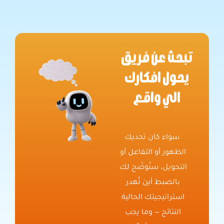
تبحث عن فريق
يحول افكارك
الي واقع
سواء كان تحديك
الظهور أو التفاعل أو
التحويل، سنُوضّح لك
بالضبط أين تُهدر
استراتيجيتك الحالية
النتائج — وما يجب