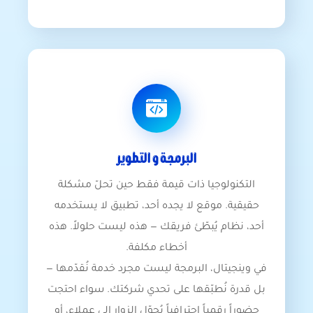
البرمجة و التطوير
التكنولوجيا ذات قيمة فقط حين تحلّ مشكلة
حقيقية. موقع لا يجده أحد، تطبيق لا يستخدمه
أحد، نظام يُبطّئ فريقك — هذه ليست حلولاً. هذه
أخطاء مكلفة.
في وينجيتال، البرمجة ليست مجرد خدمة نُقدّمها —
بل قدرة نُطبّقها على تحدي شركتك. سواء احتجت
حضوراً رقمياً احترافياً يُحوّل الزوار إلى عملاء، أو