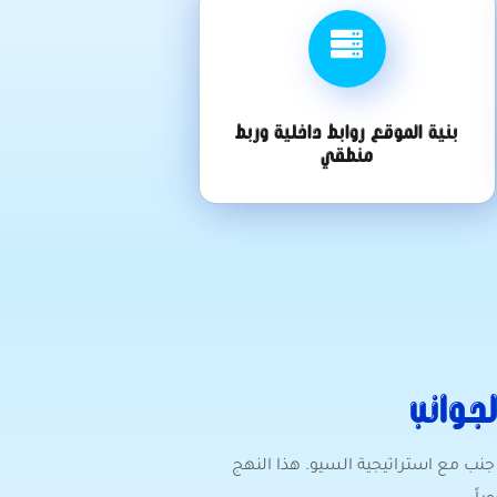
بنية الموقع روابط داخلية وربط
منطقي
لجوانب
ما تُبنى نتائج البحث العضوية، نجمع بين السيو والإعلانات الممولة عبر محركات البحث (SEM) جنباً إلى جنب مع استراتيجية السيو. هذا النهج