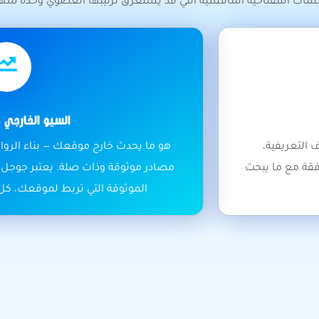
مات المفتاحية التنافسية التي قد يستغرق ترتيبها العضوي وحده شهور
السيو الخارجي (Off-page
التعريفية،
هو ما يحدث خارج موقعك — بناء الروا
فقة مع ما يبحث
مصادر موثوقة وذات صلة. يعتبر جوجل ه
الموثوقة التي تربط لموقعك، كل