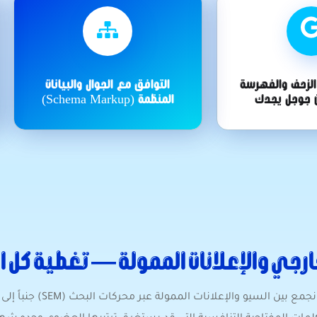
الزحف والفهرسة
التوافق مع الجوال والبيانات
أن جوجل يجدك
المنظمة (Schema Markup)
ارجي والإعلانات الممولة — تغطية كل ا
للشركات التي تريد ظهوراً أسرع بين