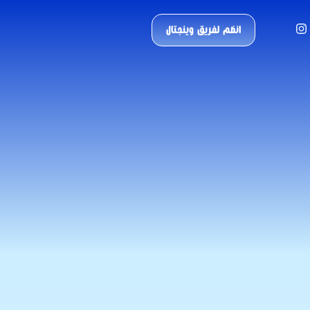
انضم لفريق وينجتال