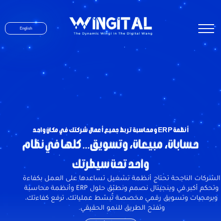
English
أنظمة ERP ومحاسبة تربط جميع أعمال شركتك في مكان واحد
حسابات، مبيعات، وتسويق... كلها في نظام
واحد تحت سيطرتك
الشركات الناجحة تحتاج أنظمة تشغيل تساعدها على العمل بكفاءة
وتحكم أكبر.في وينجيتال نصمم ونطبّق حلول ERP وأنظمة محاسبة
وبرمجيات وتسويق رقمي مخصصة تُبسّط عملياتك، ترفع كفاءتك،
وتفتح الطريق للنمو الحقيقي.