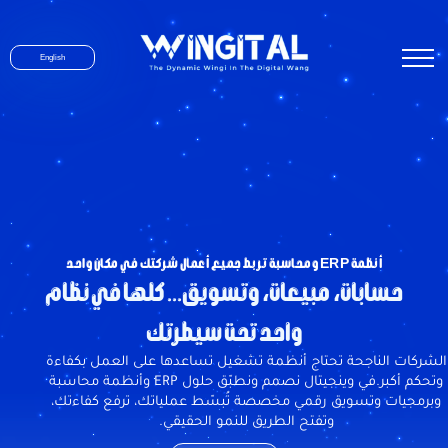
English
أنظمة ERP ومحاسبة تربط جميع أعمال شركتك في مكان واحد
حسابات، مبيعات، وتسويق... كلها في نظام
واحد تحت سيطرتك
الشركات الناجحة تحتاج أنظمة تشغيل تساعدها على العمل بكفاءة
وتحكم أكبر.في وينجيتال نصمم ونطبّق حلول ERP وأنظمة محاسبة
وبرمجيات وتسويق رقمي مخصصة تُبسّط عملياتك، ترفع كفاءتك،
وتفتح الطريق للنمو الحقيقي.