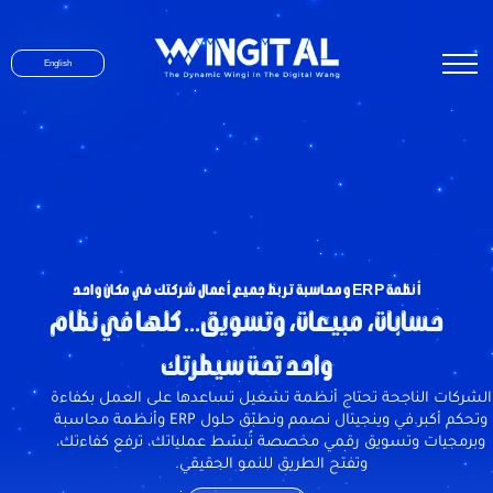
English
أنظمة ERP ومحاسبة تربط جميع أعمال شركتك في مكان واحد
حسابات، مبيعات، وتسويق... كلها في نظام
واحد تحت سيطرتك
الشركات الناجحة تحتاج أنظمة تشغيل تساعدها على العمل بكفاءة
وتحكم أكبر.في وينجيتال نصمم ونطبّق حلول ERP وأنظمة محاسبة
وبرمجيات وتسويق رقمي مخصصة تُبسّط عملياتك، ترفع كفاءتك،
وتفتح الطريق للنمو الحقيقي.