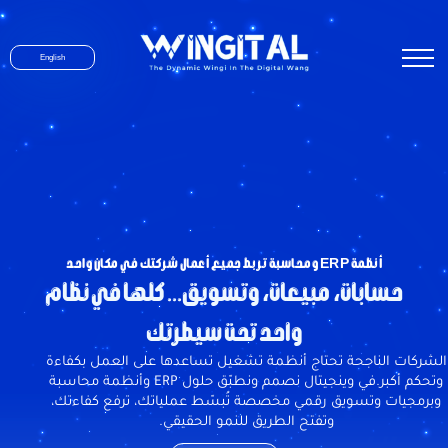
English
أنظمة ERP ومحاسبة تربط جميع أعمال شركتك في مكان واحد
حسابات، مبيعات، وتسويق... كلها في نظام
واحد تحت سيطرتك
الشركات الناجحة تحتاج أنظمة تشغيل تساعدها على العمل بكفاءة
وتحكم أكبر.في وينجيتال نصمم ونطبّق حلول ERP وأنظمة محاسبة
وبرمجيات وتسويق رقمي مخصصة تُبسّط عملياتك، ترفع كفاءتك،
وتفتح الطريق للنمو الحقيقي.