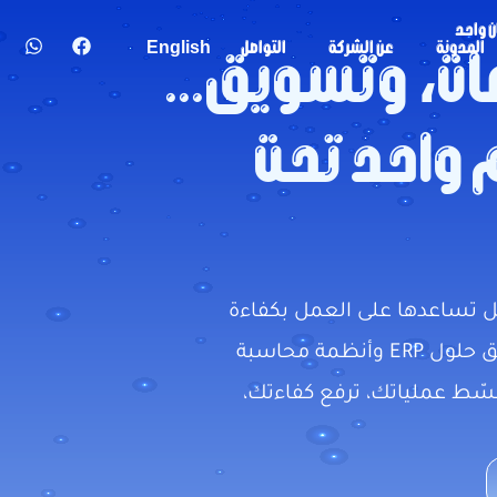
المدونة
عن الشركة
التواصل
English
ات، وتسويق...
 واحد تحت
ل تساعدها على العمل بكفاءة
وتحكم أكبر.في وينجيتال نصمم ونطبّق حلول ERP وأنظمة محاسبة
ّط عملياتك، ترفع كفاءتك،