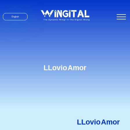
English
LLovio Amor
LLovio Amor