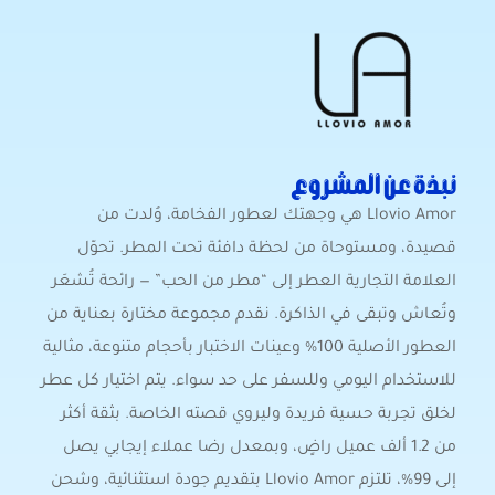
نبذة عن المشروع
Llovio Amor هي وجهتك لعطور الفخامة، وُلدت من
قصيدة، ومستوحاة من لحظة دافئة تحت المطر. تحوّل
العلامة التجارية العطر إلى “مطر من الحب” — رائحة تُشعَر
وتُعاش وتبقى في الذاكرة. نقدم مجموعة مختارة بعناية من
العطور الأصلية 100% وعينات الاختبار بأحجام متنوعة، مثالية
للاستخدام اليومي وللسفر على حد سواء. يتم اختيار كل عطر
لخلق تجربة حسية فريدة وليروي قصته الخاصة. بثقة أكثر
من 1.2 ألف عميل راضٍ، وبمعدل رضا عملاء إيجابي يصل
إلى 99%، تلتزم Llovio Amor بتقديم جودة استثنائية، وشحن