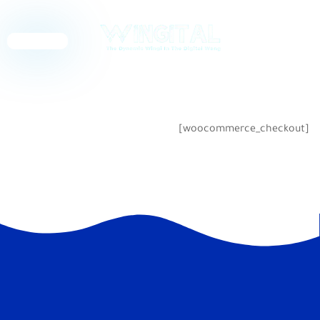
English
[woocommerce_checkout]