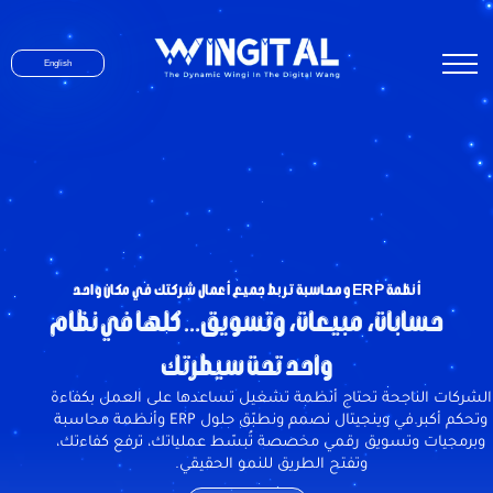
English
أنظمة ERP ومحاسبة تربط جميع أعمال شركتك في مكان واحد
حسابات، مبيعات، وتسويق... كلها في نظام
واحد تحت سيطرتك
الشركات الناجحة تحتاج أنظمة تشغيل تساعدها على العمل بكفاءة
وتحكم أكبر.في وينجيتال نصمم ونطبّق حلول ERP وأنظمة محاسبة
وبرمجيات وتسويق رقمي مخصصة تُبسّط عملياتك، ترفع كفاءتك،
وتفتح الطريق للنمو الحقيقي.