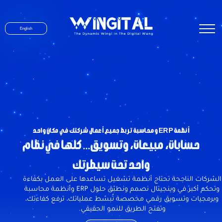
English
أنظمة ERP ومحاسبة تربط جميع أعمال شركتك في مكان واحد
حسابات، مبيعات، وتسويق... كلها في نظام
واحد تحت سيطرتك
الشركات الناجحة تحتاج أنظمة تشغيل تساعدها على العمل بكفاءة
وتحكم أكبر.في وينجيتال نصمم ونطبّق حلول ERP وأنظمة محاسبة
وبرمجيات وتسويق رقمي مخصصة تُبسّط عملياتك، ترفع كفاءتك،
وتفتح الطريق للنمو الحقيقي.