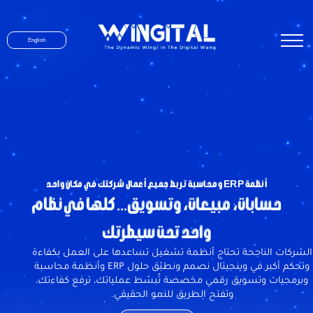
English
أنظمة ERP ومحاسبة تربط جميع أعمال شركتك في مكان واحد
حسابات، مبيعات، وتسويق... كلها في نظام
واحد تحت سيطرتك
الشركات الناجحة تحتاج أنظمة تشغيل تساعدها على العمل بكفاءة
وتحكم أكبر.في وينجيتال نصمم ونطبّق حلول ERP وأنظمة محاسبة
وبرمجيات وتسويق رقمي مخصصة تُبسّط عملياتك، ترفع كفاءتك،
وتفتح الطريق للنمو الحقيقي.