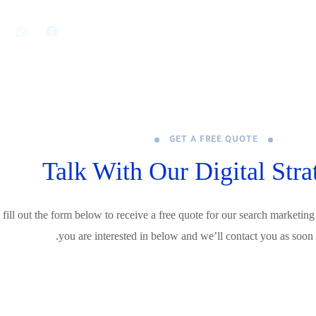
المدونة
عن الشركة
التواصل
GET A FREE QUOTE
Talk With Our Digital Stra
 fill out the form below to receive a free quote for our search marketing
you are interested in below and we’ll contact you as soon 