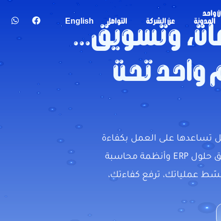
المدونة
عن الشركة
التواصل
English
ات، وتسويق...
 واحد تحت
ل تساعدها على العمل بكفاءة
وتحكم أكبر.في وينجيتال نصمم ونطبّق حلول ERP وأنظمة محاسبة
ّط عملياتك، ترفع كفاءتك،